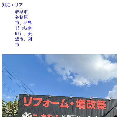
対応エリア
岐阜市、
各務原
市、羽島
郡（岐南
町）、美
濃市、関
市