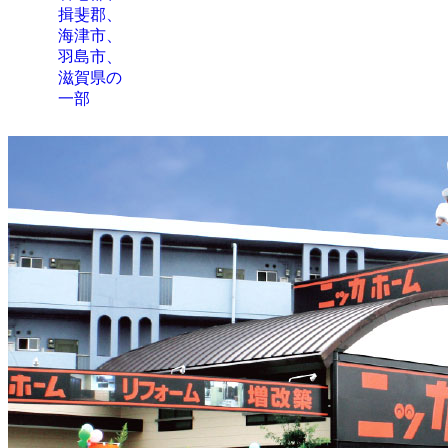
揖斐郡、
海津市、
羽島市、
滋賀県の
一部