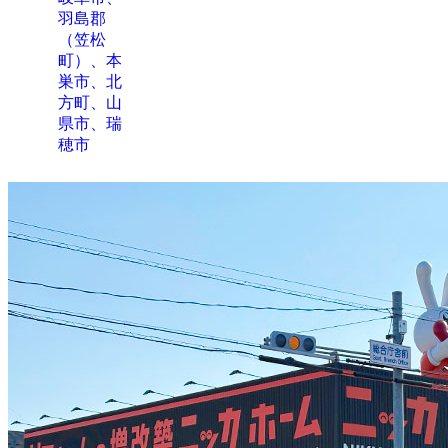
羽島郡
（笠松
町）、本
巣市、北
方町、山
県市、瑞
穂市