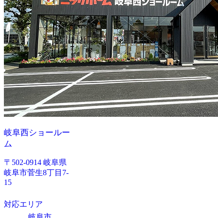
岐阜西ショールー
ム
〒502-0914 岐阜県
岐阜市菅生8丁目7-
15
対応エリア
岐阜市、