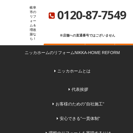
ニッカホーム総合サイト
ニッカホーム会社概要
ショールーム一覧
岐阜
0120-87-7549
市の
リフ
ォー
ム＆
増改
築な
※店舗への直通番号ではございません
ら
お問い合わせ
無料見積もり
来店
ニッカホームのリフォーム
NIKKA-HOME REFORM
ニッカホームとは
代表挨拶
お客様のための"自社施工"
安心できる"一貫体制"