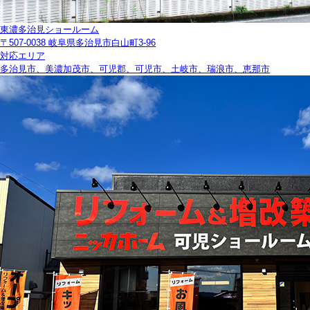
東濃多治見ショールーム
〒507-0038 岐阜県多治見市白山町3-96
対応エリア
多治見市、美濃加茂市、可児郡、可児市、土岐市、瑞浪市、恵那市