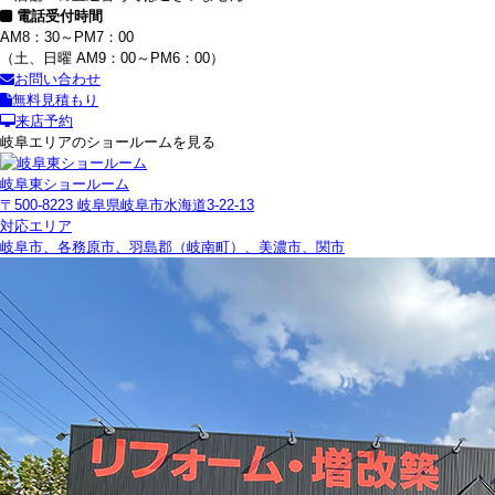
電話受付時間
AM8：30～PM7：00
（土、日曜 AM9：00～PM6：00）
お問い合わせ
無料見積もり
来店予約
岐阜エリアのショールームを見る
岐阜東ショールーム
〒500-8223 岐阜県岐阜市水海道3-22-13
対応エリア
岐阜市、各務原市、羽島郡（岐南町）、美濃市、関市