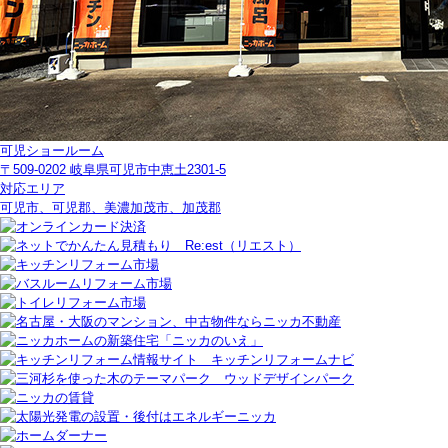
可児ショールーム
〒509-0202 岐阜県可児市中恵土2301-5
対応エリア
可児市、可児郡、美濃加茂市、加茂郡