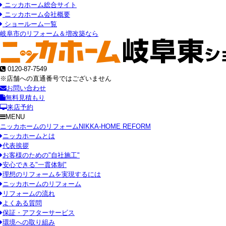
ニッカホーム総合サイト
ニッカホーム会社概要
ショールーム一覧
岐阜市のリフォーム＆増改築なら
0120-87-7549
※店舗への直通番号ではございません
お問い合わせ
無料見積もり
来店予約
MENU
ニッカホームのリフォーム
NIKKA-HOME REFORM
ニッカホームとは
代表挨拶
お客様のための"自社施工"
安心できる"一貫体制"
理想のリフォームを実現するには
ニッカホームのリフォーム
リフォームの流れ
よくある質問
保証・アフターサービス
環境への取り組み