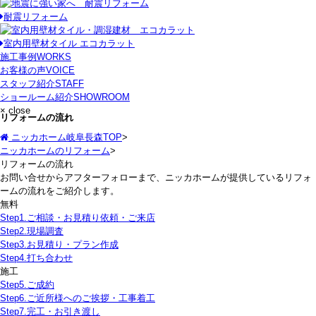
耐震リフォーム
室内用壁材タイル エコカラット
施工事例
WORKS
お客様の声
VOICE
スタッフ紹介
STAFF
ショールーム紹介
SHOWROOM
× close
リフォームの流れ
ニッカホーム岐阜長森TOP
>
ニッカホームのリフォーム
>
リフォームの流れ
お問い合せからアフターフォローまで、ニッカホームが提供しているリフォ
ームの流れをご紹介します。
無料
Step1.
ご相談・お見積り依頼・ご来店
Step2.
現場調査
Step3.
お見積り・プラン作成
Step4.
打ち合わせ
施工
Step5.
ご成約
Step6.
ご近所様へのご挨拶・工事着工
Step7.
完工・お引き渡し