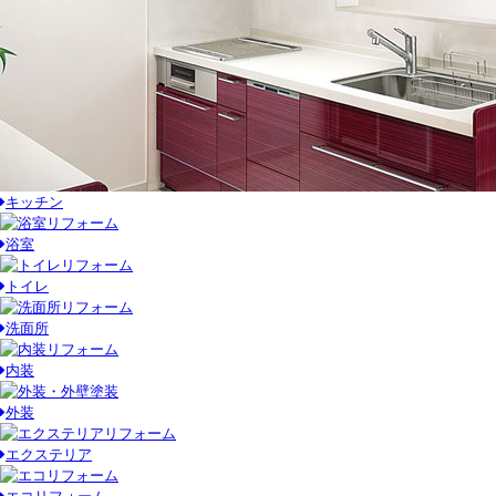
キッチン
浴室
トイレ
洗面所
内装
外装
エクステリア