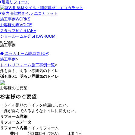
耐震リフォーム
室内用壁材タイル エコカラット
施工事例
WORKS
お客様の声
VOICE
スタッフ紹介
STAFF
ショールーム紹介
SHOWROOM
× close
施工事例
ニッカホーム岐阜東TOP
>
施工事例
>
トイレリフォーム施工事例一覧
>
孫も喜ぶ、明るい雰囲気のトイレ
孫も喜ぶ、明るい雰囲気のトイレ
お客様のご要望
・タイル張りのトイレを綺麗にしたい。
・孫が喜んで入るようなトイレに変えたい。
リフォーム詳細
リフォームデータ
リフォーム内容
トイレリフォーム
費用
460,000円（税込）
工期
1日