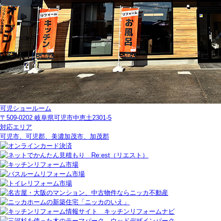
可児ショールーム
〒509-0202 岐阜県可児市中恵土2301-5
対応エリア
可児市、可児郡、美濃加茂市、加茂郡