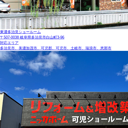
東濃多治見ショールーム
〒507-0038 岐阜県多治見市白山町3-96
対応エリア
多治見市、美濃加茂市、可児郡、可児市、土岐市、瑞浪市、恵那市