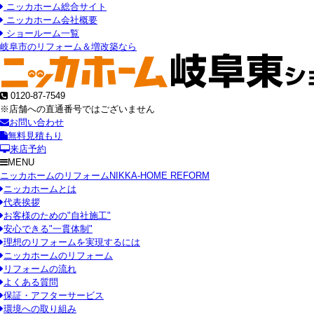
ニッカホーム総合サイト
ニッカホーム会社概要
ショールーム一覧
岐阜市のリフォーム＆増改築なら
0120-87-7549
※店舗への直通番号ではございません
お問い合わせ
無料見積もり
来店予約
MENU
ニッカホームのリフォーム
NIKKA-HOME REFORM
ニッカホームとは
代表挨拶
お客様のための"自社施工"
安心できる"一貫体制"
理想のリフォームを実現するには
ニッカホームのリフォーム
リフォームの流れ
よくある質問
保証・アフターサービス
環境への取り組み