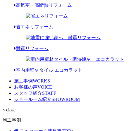
高気密・高断熱リフォーム
省エネリフォーム
耐震リフォーム
室内用壁材タイル エコカラット
施工事例
WORKS
お客様の声
VOICE
スタッフ紹介
STAFF
ショールーム紹介
SHOWROOM
× close
施工事例
ニッカホーム岐阜東TOP
>