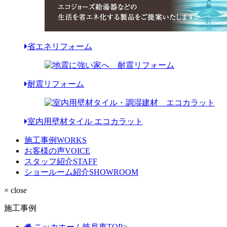
省エネリフォーム
耐震リフォーム
室内用壁材タイル エコカラット
施工事例
WORKS
お客様の声
VOICE
スタッフ紹介
STAFF
ショールーム紹介
SHOWROOM
× close
施工事例
ニッカホーム岐阜東TOP
>