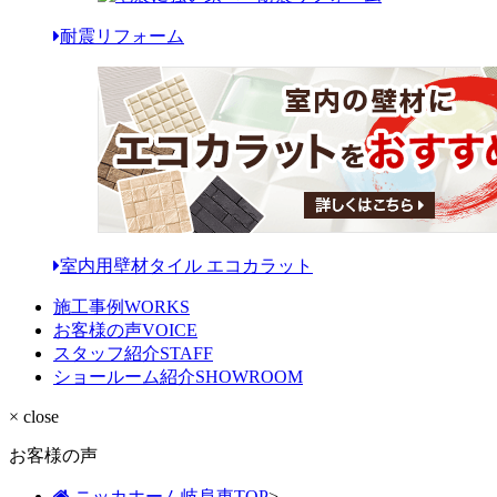
耐震リフォーム
室内用壁材タイル エコカラット
施工事例
WORKS
お客様の声
VOICE
スタッフ紹介
STAFF
ショールーム紹介
SHOWROOM
× close
お客様の声
ニッカホーム岐阜東TOP
>