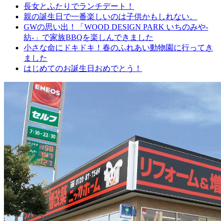
長女とふたりでランチデート！
親の誕生日で一番楽しいのは子供かもしれない。
GWの思い出！「WOOD DESIGN PARK いちのみや-
紡-」で家族BBQを楽しんできました
小さな命にドキドキ！春のふれあい動物園に行ってき
ました
はじめてのお誕生日おめでとう！