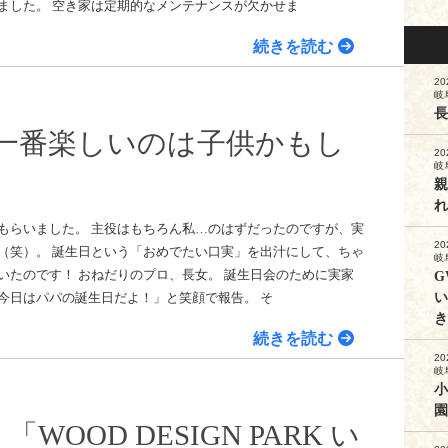
ました。 空き家は定期的なメンテナンスが欠かせま
続きを読む
20
岐
長
一番楽しいのは子供かもし
20
岐
親
れ
もらいました。 主役はもちろん私…のはずだったのですが、実
20
（笑）。 誕生日という「おめでたい口実」を出汁にして、ちゃ
岐
いたのです！ おねだりのプロ、長女。 誕生日会のために実家
G
い
今日はパパの誕生日だよ！」と笑顔で報告。 そ
き
続きを読む
20
岐
小
園
WOOD DESIGN PARK い