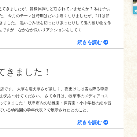
えてきましたが、皆様体調など崩されていませんか？ 私は子供
た。 今月のテーマは時期はだいぶ遅くなりましたが、2月は節
きました。 黒いごみ袋を切ったり張ったりして鬼の被り物を作
なんですが、なかなか良いリアクションをしてく
続きを読む
&増改築のニッカホーム株式会社
Nikka-Home Corporation. All Rights Reserved.
ニッカホーム公式サイト
てきました！
東店です。 大寒を迎え寒さが厳しく、夜更けには雪も降る季節
分お気をつけてください。 さて今月は、岐阜市のメディアコス
ってきました！ 岐阜市内の幼稚園・保育園・小中学校の絵や習
ている幼稚園の学年代表？で展示されたとのこと。
続きを読む