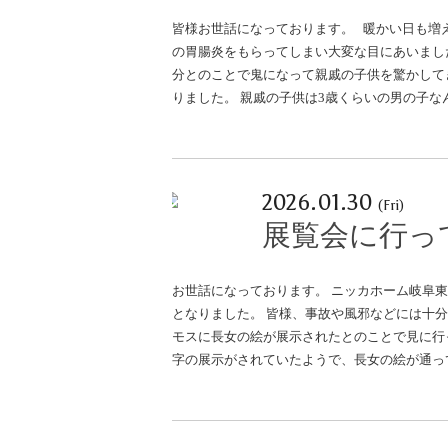
皆様お世話になっております。 暖かい日も増
の胃腸炎をもらってしまい大変な目にあいまし
分とのことで鬼になって親戚の子供を驚かして
りました。 親戚の子供は3歳くらいの男の子
名古屋リフォーム
Copyright © 2013 
2026.01.30
(Fri)
プライバシーポリシー
お問い合わせ
展覧会に行っ
お世話になっております。 ニッカホーム岐阜
となりました。 皆様、事故や風邪などには十
モスに長女の絵が展示されたとのことで見に行
字の展示がされていたようで、長女の絵が通っ