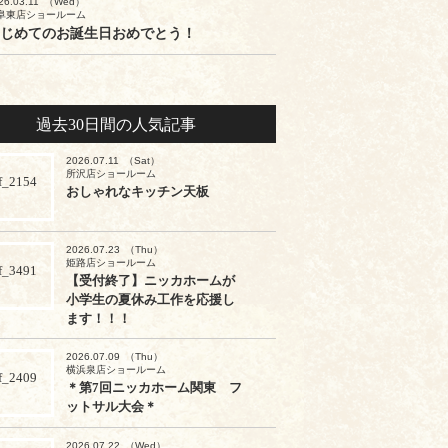
26.03.11
（Wed）
阜東店ショールーム
じめてのお誕生日おめでとう！
過去30日間の人気記事
2026.07.11
（Sat）
所沢店ショールーム
おしゃれなキッチン天板
2026.07.23
（Thu）
姫路店ショールーム
【受付終了】ニッカホームが
小学生の夏休み工作を応援し
ます！！！
2026.07.09
（Thu）
横浜泉店ショールーム
＊第7回ニッカホーム関東 フ
ットサル大会＊
2026.07.22
（Wed）