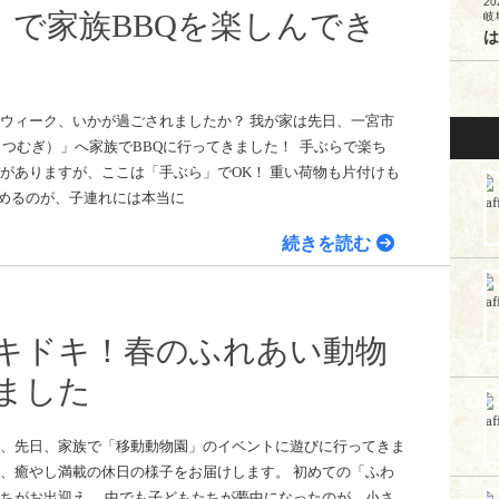
20
」で家族BBQを楽しんでき
岐
は
ンウィーク、いかが過ごされましたか？ 我が家は先日、一宮市
や-紡-（つむぎ）」へ家族でBBQに行ってきました！ 手ぶらで楽ち
ジがありますが、ここは「手ぶら」でOK！ 重い荷物も片付けも
めるのが、子連れには本当に
続きを読む
キドキ！春のふれあい動物
ました
て、先日、家族で「移動動物園」のイベントに遊びに行ってきま
て、癒やし満載の休日の様子をお届けします。 初めての「ふわ
たちがお出迎え。 中でも子どもたちが夢中になったのが、小さ