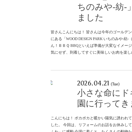
ちのみや-紡-
ました
皆さんこんにちは！ 皆さんは今年のゴールデ
にある「WOOD DESIGN PARK いちのみ
ん！ＢＢＱ BBQといえば準備が大変なイメー
気にせず、到着してすぐに美味しいお肉を楽し
2026.04.21
(Tue)
小さな命にド
園に行ってき
こんにちは！ ポカポカと暖かい陽気に誘われ
した。 今回は、リフォームのお話をお休みし
ふわ」に感動 会場に着くと、たくさんの動物