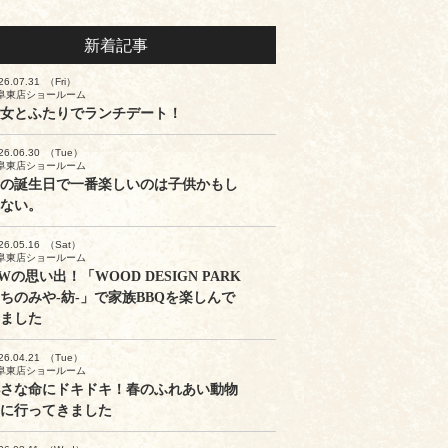
新着記事
26.07.31
（Fri）
阜東店ショールーム
女とふたりでランチデート！
26.06.30
（Tue）
阜東店ショールーム
の誕生日で一番楽しいのは子供かもし
ない。
26.05.16
（Sat）
阜東店ショールーム
Wの思い出！「WOOD DESIGN PARK
ちのみや-紡-」で家族BBQを楽しんで
ました
26.04.21
（Tue）
阜東店ショールーム
さな命にドキドキ！春のふれあい動物
に行ってきました